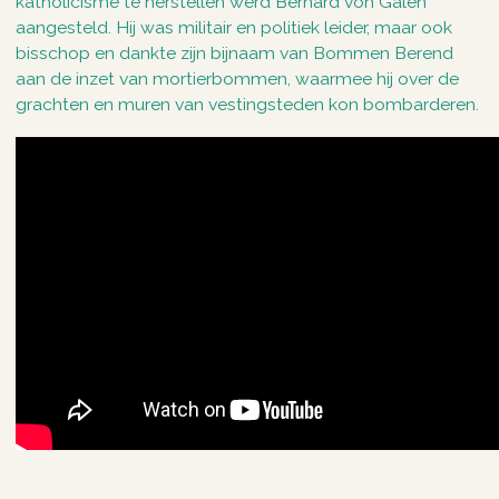
katholicisme te herstellen werd Bernard von Galen
aangesteld. Hij was militair en politiek leider, maar ook
bisschop en dankte zijn bijnaam van Bommen Berend
aan de inzet van mortierbommen, waarmee hij over de
grachten en muren van vestingsteden kon bombarderen.