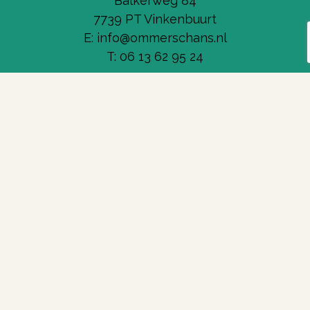
Balkerweg 84
7739 PT Vinkenbuurt
E: info@ommerschans.nl
T: 06 13 62 95 24
Coördinaten:
52.35.16.8 N
6.23.31.6 O
Locatie de Ommerschans
Parkeerplaats bij het kanon en vlaggen. Bij
Balkerweg nabij.
Ga naar
Vereniging
Geschiedenis
Agenda
Activiteiten